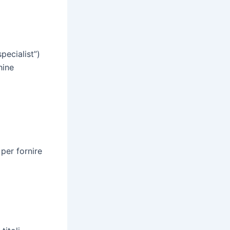
pecialist”)
hine
per fornire