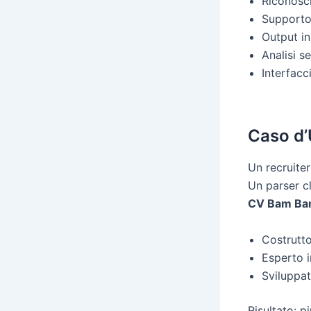
Riconosci
Supporto
Output i
Analisi s
Interfacc
Caso d’
Un recruiter
Un parser cl
CV Bam B
Costrutto
Esperto 
Sviluppat
Risultato: p