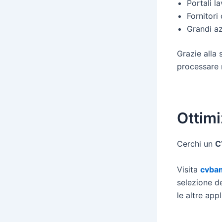
Portali l
Fornitori
Grandi az
Grazie alla 
processare m
Ottimi
Cerchi un
C
Visita
cvba
selezione d
le altre app