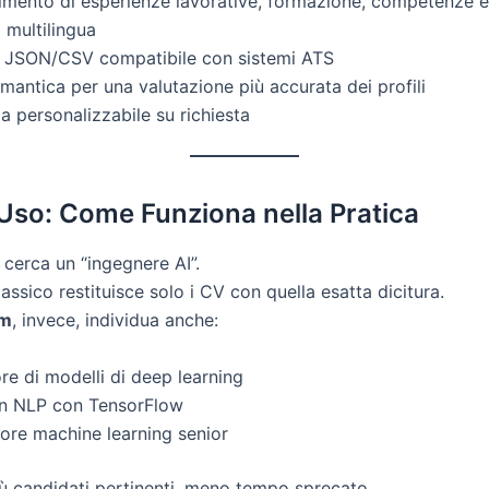
mento di esperienze lavorative, formazione, competenze e 
 multilingua
n JSON/CSV compatibile con sistemi ATS
emantica per una valutazione più accurata dei profili
ia personalizzabile su richiesta
Uso: Come Funziona nella Pratica
 cerca un “ingegnere AI”.
assico restituisce solo i CV con quella esatta dicitura.
am
, invece, individua anche:
re di modelli di deep learning
in NLP con TensorFlow
ore machine learning senior
iù candidati pertinenti, meno tempo sprecato.