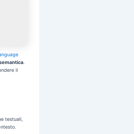
anguage
 semantica
.
endere il
e testuali,
ontesto.