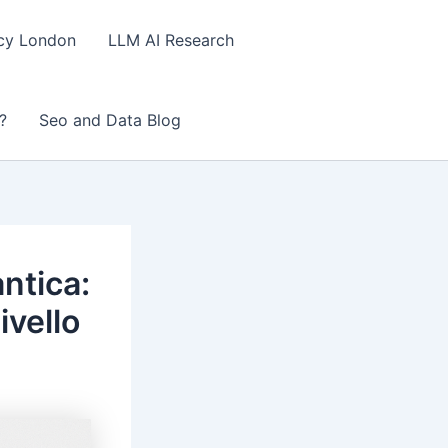
ncy London
LLM AI Research
?
Seo and Data Blog
ntica:
ivello