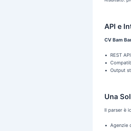
API e I
CV Bam B
REST API 
Compatib
Output s
Una Sol
Il parser è i
Agenzie d