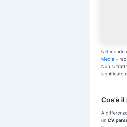
Nel mondo 
Media
– rap
Non si tratt
significato 
Cos’è i
A differenza
un
CV pars