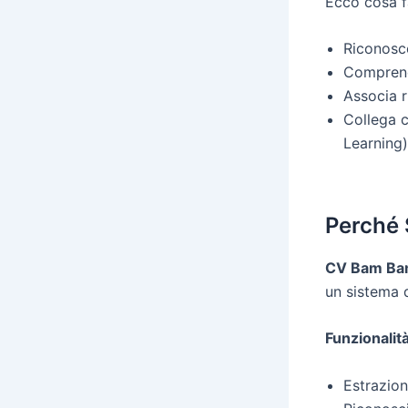
Ecco cosa f
Riconosce
Comprend
Associa r
Collega 
Learning)
Perché
CV Bam B
un sistema d
Funzionalità
Estrazio