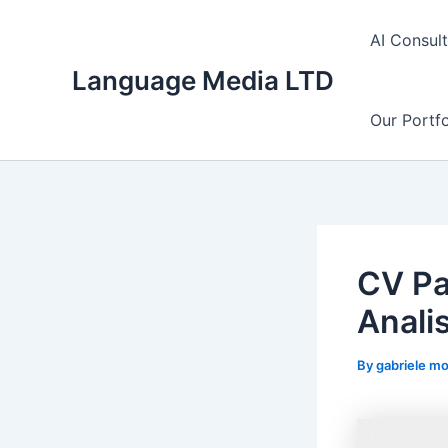
Skip
to
AI Consul
content
Language Media LTD
Our Portfo
CV Pa
Analis
By
gabriele m