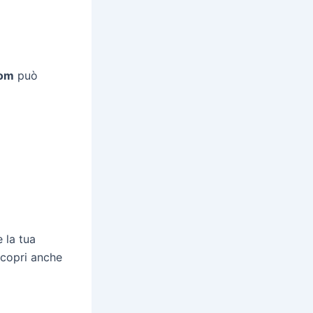
om
può
 la tua
Scopri anche