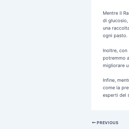
Mentre il Ra
di glucosio,
una raccolta
ogni pasto.
Inoltre, con
potremmo an
migliorare u
Infine, ment
come la pred
esperti del 
Post
PREVIOUS