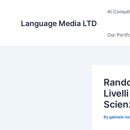
Skip
to
AI Consul
content
Language Media LTD
Our Portfo
Rando
Livell
Scien
By
gabriele m