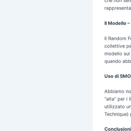
che non sem
rappresentaz
Il Modello 
Il Random Fo
collettive p
modello sul
quando abbia
Uso di SMOTE
Abbiamo nota
“alta” per i
utilizzato 
Technique) p
Conclusioni 