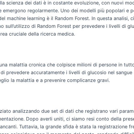
la scienza dei dati è in costante evoluzione, con nuovi mod
e emergono regolarmente. Uno dei modelli più popolari e p
del machine learning è il Random Forest. In questa analisi, c
 sull’utilizzo di Random Forest per prevedere i livelli di gl
rea cruciale della ricerca medica.
 una malattia cronica che colpisce milioni di persone in tutt
di prevedere accuratamente i livelli di glucosio nel sangue
glio la malattia e a prevenire complicanze gravi.
iato analizzando due set di dati che registrano vari parame
mentazione. Dopo averli uniti, ci siamo resi conto della pres
ancanti. Tuttavia, la grande sfida è stata la registrazione f