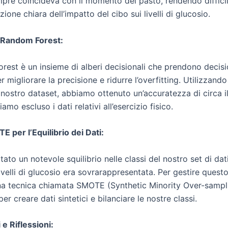
pre coincideva con il momento del pasto, rendendo diffici
ione chiara dell’impatto del cibo sui livelli di glucosio.
– Random Forest:
rest è un insieme di alberi decisionali che prendono decisi
er migliorare la precisione e ridurre l’overfitting. Utilizzand
 nostro dataset, abbiamo ottenuto un’accuratezza di circa i
mo escluso i dati relativi all’esercizio fisico.
 per l’Equilibrio dei Dati:
to un notevole squilibrio nelle classi del nostro set di dati
 livelli di glucosio era sovrarappresentata. Per gestire ques
una tecnica chiamata SMOTE (Synthetic Minority Over-sampl
er creare dati sintetici e bilanciare le nostre classi.
e Riflessioni: