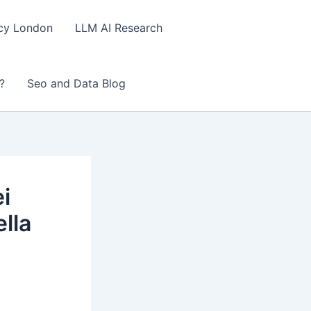
ncy London
LLM AI Research
?
Seo and Data Blog
i
ella