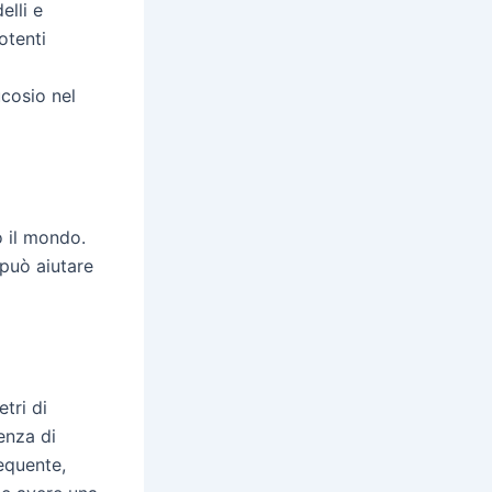
elli e
otenti
i
ucosio nel
o il mondo.
 può aiutare
tri di
enza di
requente,