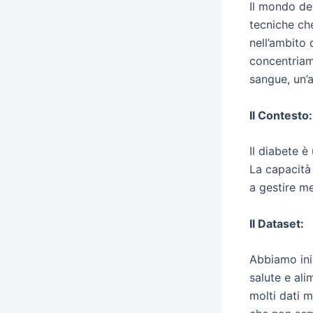
Il mondo del
tecniche ch
nell’ambito 
concentriamo
sangue, un’a
Il Contesto:
Il diabete è
La capacità 
a gestire me
Il Dataset:
Abbiamo iniz
salute e ali
molti dati m