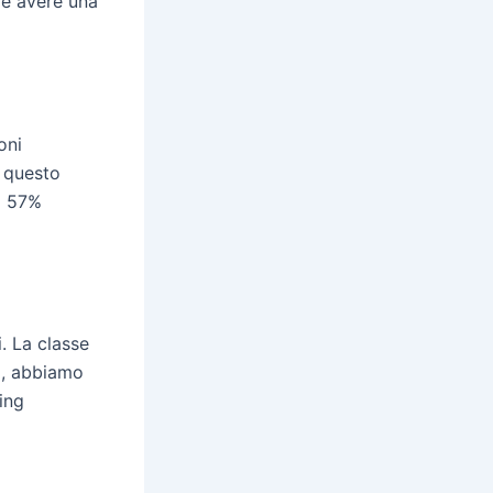
le avere una
oni
o questo
l 57%
. La classe
to, abbiamo
ing