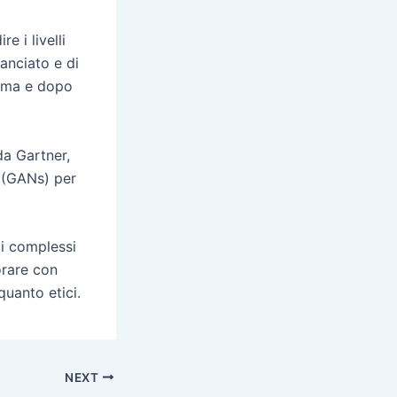
 i livelli
lanciato e di
prima e dopo
da Gartner,
 (GANs) per
mi complessi
orare con
quanto etici.
NEXT